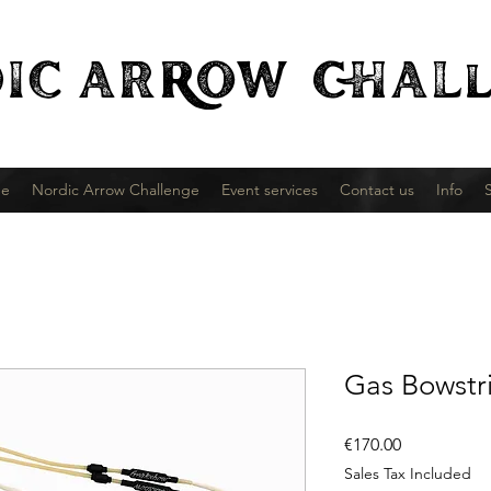
IC
ARROW CHALl
e
Nordic Arrow Challenge
Event services
Contact us
Info
Gas Bowstr
Price
€170.00
Sales Tax Included