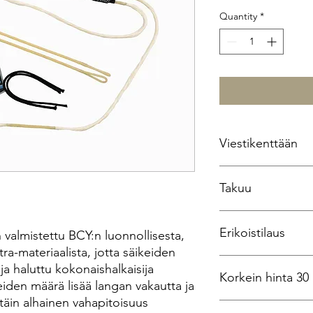
Quantity
*
Viestikenttään
Jousen merki ja malli.
Takuu
Jos tiedossa camien m
Jos tiedossa jänteen 
Gas Bowstrings seisoo
Erikoistilaus
vuoden takuun takat
 valmistettu BCY:n luonnollisesta,
erottumista ja venym
ra-materiaalista, jotta säikeiden
asiakastyytyväisyyden
Jänteet ovat erikoisti
a haluttu kokonaishalkaisija
Korkein hinta 30
toimittamien tietojen 
iden määrä lisää langan vakautta ja
palautus tai vaihto oi
ittäin alhainen vahapitoisuus
170€