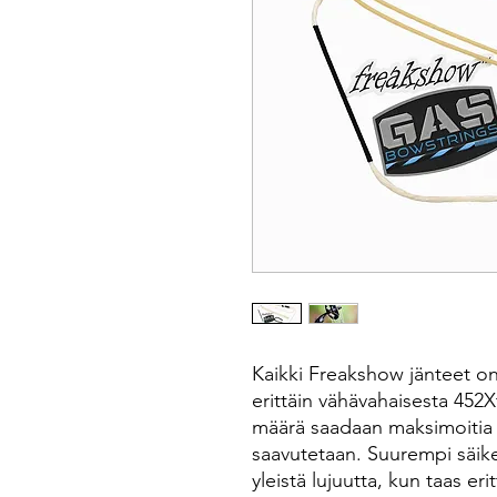
Kaikki Freakshow jänteet on
erittäin vähävahaisesta 452Xt
määrä saadaan maksimoitia j
saavutetaan. Suurempi säike
yleistä lujuutta, kun taas er