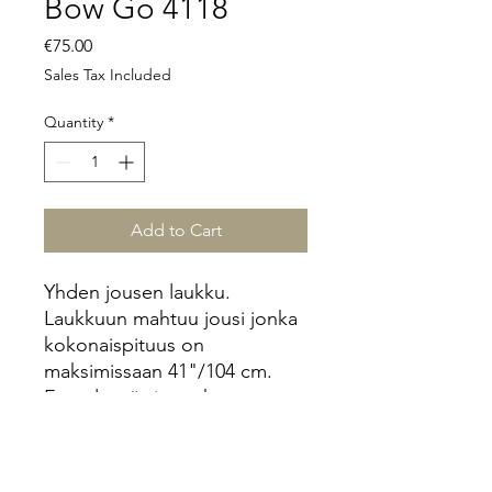
Bow Go 4118
Price
€75.00
Sales Tax Included
Quantity
*
Add to Cart
Yhden jousen laukku.
Laukkuun mahtuu jousi jonka
kokonaispituus on
maksimissaan 41"/104 cm.
Extra leveä sivutasku
esimerkiksi nuoliviiniä tai
muuta varustusta varten.