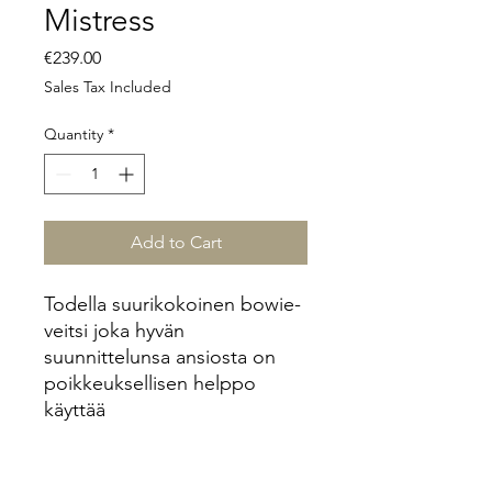
Mistress
Price
€239.00
Sales Tax Included
Quantity
*
Add to Cart
Todella suurikokoinen bowie-
veitsi joka hyvän
suunnittelunsa ansiosta on
poikkeuksellisen helppo
käyttää
Tekniset tiedot