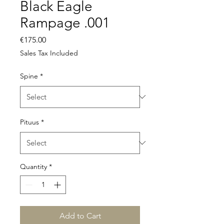
Black Eagle
Rampage .001
Price
€175.00
Sales Tax Included
Spine
*
Pituus
*
Quantity
*
Add to Cart