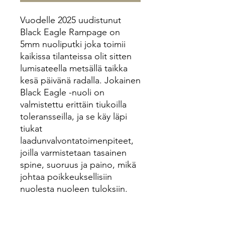
Vuodelle 2025 uudistunut
Black Eagle Rampage on
5mm nuoliputki joka toimii
kaikissa tilanteissa olit sitten
lumisateella metsällä taikka
kesä päivänä radalla. Jokainen
Black Eagle -nuoli on
valmistettu erittäin tiukoilla
toleransseilla, ja se käy läpi
tiukat
laadunvalvontatoimenpiteet,
joilla varmistetaan tasainen
spine, suoruus ja paino, mikä
johtaa poikkeuksellisiin
nuolesta nuoleen tuloksiin.
Tässä nuolessa yhdistyy
nopeus, luotettavuus ja laatu.