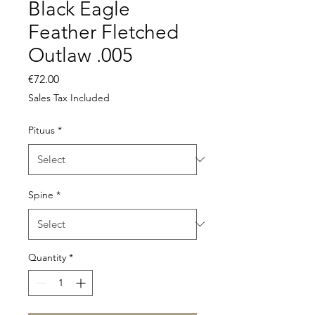
Black Eagle
Feather Fletched
Outlaw .005
Price
€72.00
Sales Tax Included
Pituus
*
Spine
*
Quantity
*