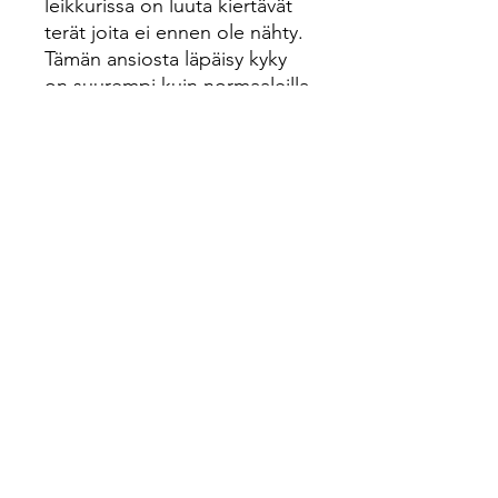
leikkurissa on luuta kiertävät
terät joita ei ennen ole nähty.
Tämän ansiosta läpäisy kyky
on suurempi kuin normaaleilla
mekaanisilla leikkureilla.
Paketissa 2 metsästyskärkeä
sekä harjoitus kärki.
Leikkurin koko 2"
©2024 This website was designed and created by
Elandra Design.
www.elandradesign.com