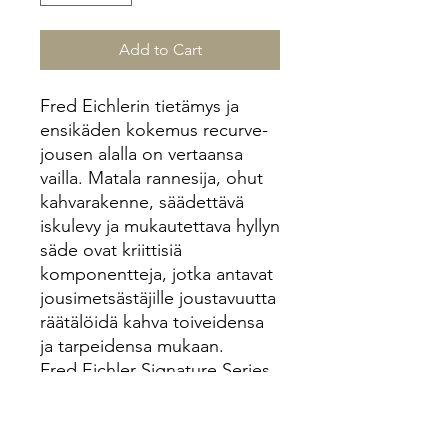
Add to Cart
Fred Eichlerin tietämys ja
ensikäden kokemus recurve-
jousen alalla on vertaansa
vailla. Matala rannesija, ohut
kahvarakenne, säädettävä
iskulevy ja mukautettava hyllyn
säde ovat kriittisiä
komponentteja, jotka antavat
jousimetsästäjille joustavuutta
räätälöidä kahva toiveidensa
ja tarpeidensa mukaan.
Fred Eichler Signature Series
Take Down sisältää Fred
Bearin patentoidun Take
Down -salpajärjestelmän, joka