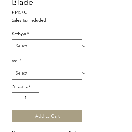
Blade
Price
€145.00
Sales Tax Included
Kätisyys
*
Väri
*
Quantity
*
Add to Cart