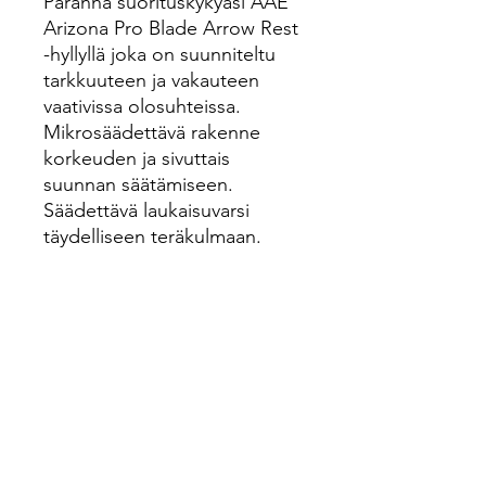
Paranna suorituskykyäsi AAE
Arizona Pro Blade Arrow Rest
-hyllyllä joka on suunniteltu
tarkkuuteen ja vakauteen
vaativissa olosuhteissa.
Mikrosäädettävä rakenne
korkeuden ja sivuttais
suunnan säätämiseen.
Säädettävä laukaisuvarsi
täydelliseen teräkulmaan.
Käyttää AAE:n ainutlaatuista
indeksointijärjestelmää, jonka
avulla feltti voidaan vaihtaa
ilman huolta että hyllyn
säädöt kärsivät.
Tällä hetkellä normaalia
pidemmät toimitusajat
joissain väreissä.